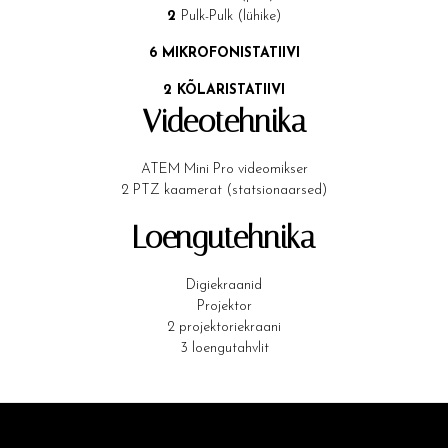
2
Pulk-Pulk (lühike)
6 MIKROFONISTATIIVI
2 KÕLARISTATIIVI
Videotehnika
ATEM Mini Pro videomikser
2 PTZ kaamerat (statsionaarsed)
Loengutehnika
Digiekraanid
Projektor
2 projektoriekraani
3 loengutahvlit