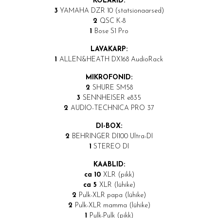
KÕLARID:
3
YAMAHA DZR 10 (statsionaarsed)
2
QSC K-8
1
Bose S1 Pro
LAVAKARP:
1
ALLEN&HEATH DX168 AudioRack
MIKROFONID:
2
SHURE SM58
3
SENNHEISER e835
2
AUDIO-TECHNICA PRO 37
DI-BOX:
2
BEHRINGER DI100 Ultra-DI
1
STEREO DI
KAABLID:
ca 10
XLR (pikk)
ca 5
XLR (lühike)
2
Pulk-XLR papa (lühike)
2
Pulk-XLR mamma (lühike)
1
Pulk-Pulk (pikk)